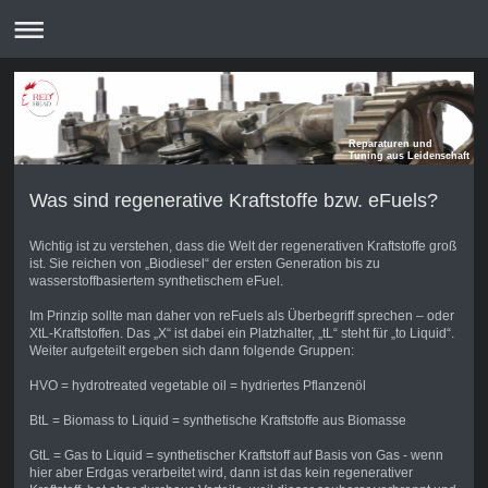
Reparaturen und
Tuning aus Leidenschaft
Was sind regenerative Kraftstoffe bzw. eFuels?
Wichtig ist zu verstehen, dass die Welt der regenerativen Kraftstoffe groß
ist. Sie reichen von „Biodiesel“ der ersten Generation bis zu
wasserstoffbasiertem synthetischem eFuel.
Im Prinzip sollte man daher von reFuels als Überbegriff sprechen – oder
XtL-Kraftstoffen. Das „X“ ist dabei ein Platzhalter, „tL“ steht für „to Liquid“.
Weiter aufgeteilt ergeben sich dann folgende Gruppen:
HVO = hydrotreated vegetable oil = hydriertes Pflanzenöl
BtL = Biomass to Liquid = synthetische Kraftstoffe aus Biomasse
GtL = Gas to Liquid = synthetischer Kraftstoff auf Basis von Gas - wenn
hier aber Erdgas verarbeitet wird, dann ist das kein regenerativer